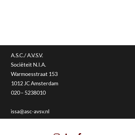
A.S.C./ A.V.S.V.
Sociëteit N.I.A.
Warmoesstraat 153
1012 JC Amsterdam
020 – 5238010
issa@asc-avsv.nl