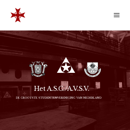
VERENIGING
SOCIËTEIT
LEDEN
REÜNISTEN
ONTWIKKELING
Het A.S.C./A.V.S.V.
CONTACT
DE GROOTSTE STUDENTENVERENIGING VAN NEDERLAND
ZAKELIJK
LID WORDEN