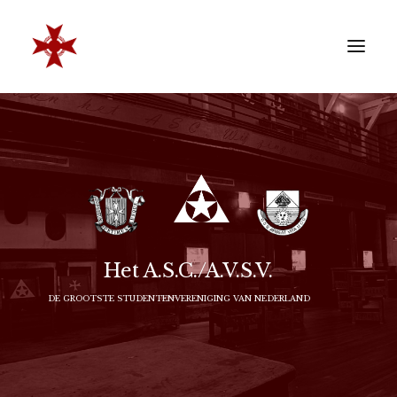
VERENIGING
SOCIËTEIT
LEDEN
REÜNISTEN
ONTWIKKELING
Het A.S.C./A.V.S.V.
CONTACT
DE GROOTSTE STUDENTENVERENIGING VAN NEDERLAND
ZAKELIJK
LID WORDEN