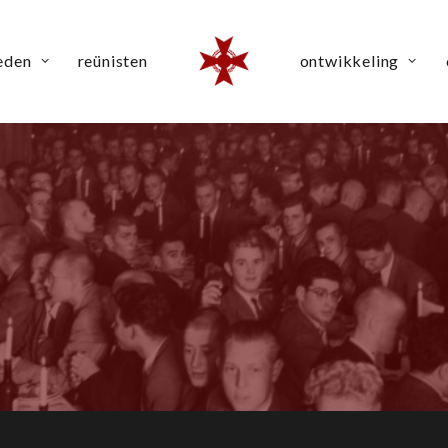
eden
reünisten
ontwikkeling