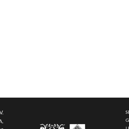
V.
S
G
A.
L