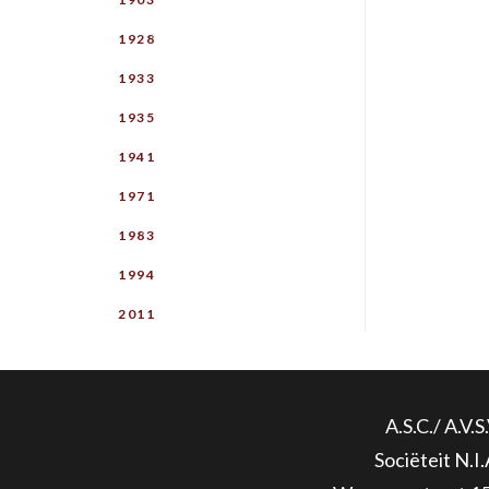
1928
1933
1935
1941
1971
1983
1994
2011
A.S.C./ A.V.S.
Sociëteit N.I.