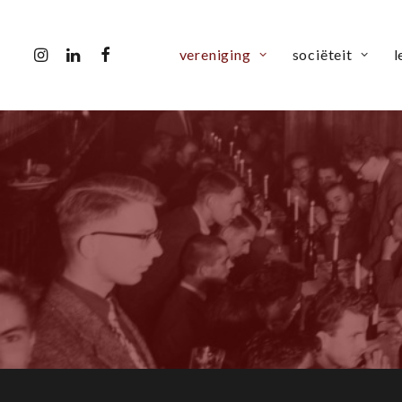
vereniging
sociëteit
l