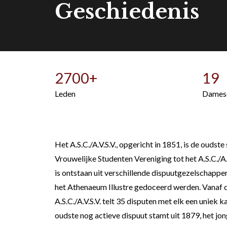
Geschiedenis
2700
+
19
Leden
Dames
Het A.S.C./A.V.S.V., opgericht in 1851, is de o
Vrouwelijke Studenten Vereniging tot het A.S.C./A
is ontstaan uit verschillende dispuutgezelschappe
het Athenaeum Illustre gedoceerd werden. Vanaf 
A.S.C./A.V.S.V. telt 35 disputen met elk een uniek
oudste nog actieve dispuut stamt uit 1879, het jon