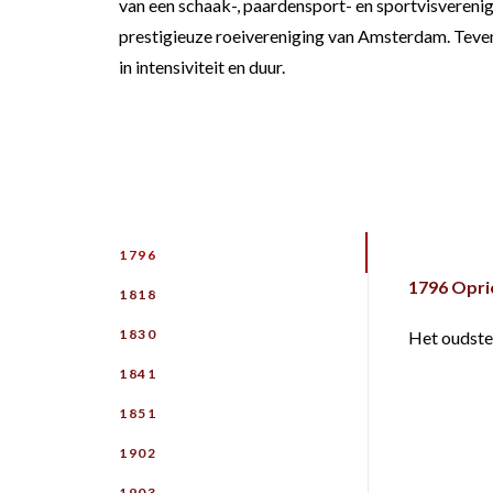
van een schaak-, paardensport- en sportvisverenig
prestigieuze roeivereniging van Amsterdam. Tevens
in intensiviteit en duur.
1796
1796 Opri
1818
1830
Het oudste
1841
1851
1902
1903