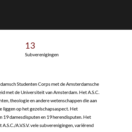
13
Subverenigingen
msterdamsch Studenten Corps met de Amsterdamsche
heid met de Universiteit van Amsterdam. Het A.S.C.
chten, theologie en andere wetenschappen die aan
e liggen op het gezelschapsaspect. Het
d in 19 damesdisputen en 19 herendisputen. Het
 A.S.C./A.V.S.V. vele subverenigingen, variërend