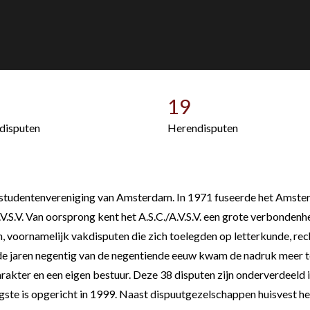
19
disputen
Herendisputen
udste studentenvereniging van Amsterdam. In 1971 fuseerde het A
.V.S.V. Van oorsprong kent het A.S.C./A.V.S.V. een grote verbonden
n, voornamelijk vakdisputen die zich toelegden op letterkunde, re
de jaren negentig van de negentiende eeuw kwam de nadruk meer t
 karakter en een eigen bestuur. Deze 38 disputen zijn onderverdeel
gste is opgericht in 1999. Naast dispuutgezelschappen huisvest het