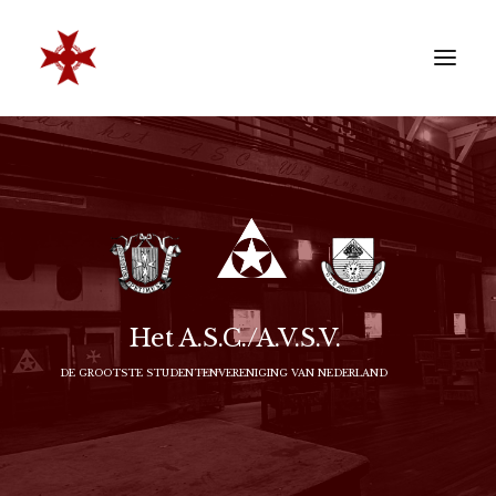
VERENIGING
SOCIËTEIT
LEDEN
REÜNISTEN
ONTWIKKELING
Het A.S.C./A.V.S.V.
CONTACT
DE GROOTSTE STUDENTENVERENIGING VAN NEDERLAND
ZAKELIJK
LID WORDEN