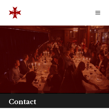
VERENIGING
SOCIËTEIT
LEDEN
REÜNISTEN
ONTWIKKELING
CONTACT
ZAKELIJK
LID WORDEN
Contact