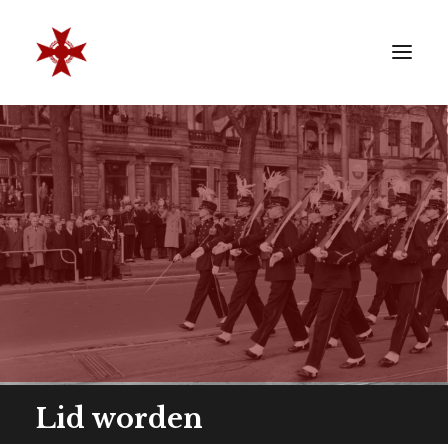
VERENIGING
SOCIËTEIT
LEDEN
REÜNISTEN
ONTWIKKELING
CONTACT
ZAKELIJK
LID WORDEN
Lid worden