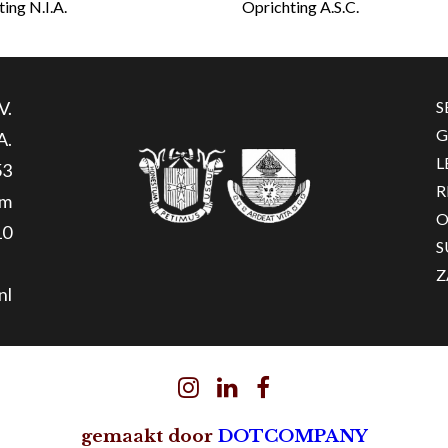
ing N.I.A.
Oprichting A.S.C.
V.
S
G
A.
L
53
R
am
O
10
S
Z
nl
gemaakt door
DOTCOMPANY