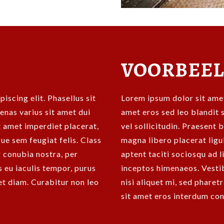
VOORBEE
iscing elit. Phasellus sit
Lorem ipsum dolor sit amet,
enas varius sit amet dui
amet eros sed leo blandit 
it amet imperdiet placerat,
vel sollicitudin. Praesent 
ue sem feugiat felis. Class
magna libero placerat ligul
r conubia nostra, per
aptent taciti sociosqu ad 
 eu iaculis tempor, purus
inceptos himenaeos. Vestib
get diam. Curabitur non leo
nisi aliquet mi, sed pharet
sit amet eros interdum con