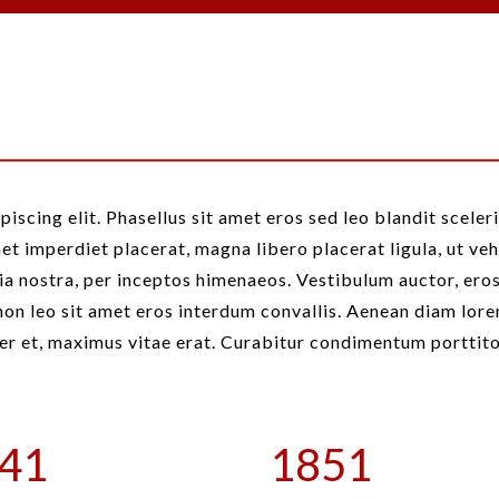
iscing elit. Phasellus sit amet eros sed leo blandit sceler
met imperdiet placerat, magna libero placerat ligula, ut veh
ia nostra, per inceptos himenaeos. Vestibulum auctor, eros 
non leo sit amet eros interdum convallis. Aenean diam lore
per et, maximus vitae erat. Curabitur condimentum porttitor
41
1851