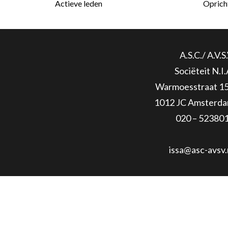
Actieve leden
Opricht
A.S.C./ A.V.S.
Sociëteit N.I.
Warmoesstraat 1
1012 JC Amsterd
020 – 52380
issa@asc-avsv.