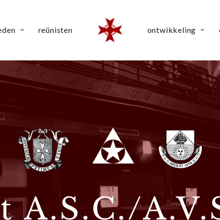
eden
reünisten
ontwikkeling
t A.S.C./A.V.