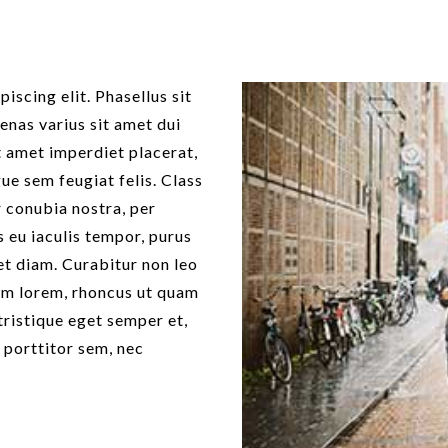
iscing elit. Phasellus sit
enas varius sit amet dui
it amet imperdiet placerat,
ue sem feugiat felis. Class
r conubia nostra, per
 eu iaculis tempor, purus
get diam. Curabitur non leo
iam lorem, rhoncus ut quam
 tristique eget semper et,
porttitor sem, nec