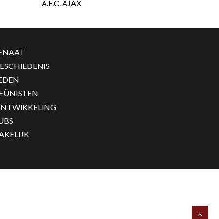
A.F.C. AJAX
ENAAT
ESCHIEDENIS
EDEN
EÜNISTEN
NTWIKKELING
UBS
AKELIJK