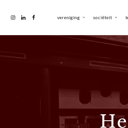
vereniging
sociëteit
l
He