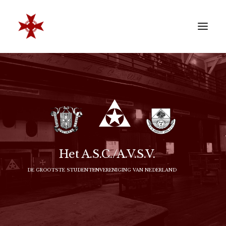
VERENIGING
SOCIËTEIT
LEDEN
REÜNISTEN
ONTWIKKELING
Het A.S.C./A.V.S.V.
CONTACT
DE GROOTSTE STUDENTENVERENIGING VAN NEDERLAND
ZAKELIJK
LID WORDEN