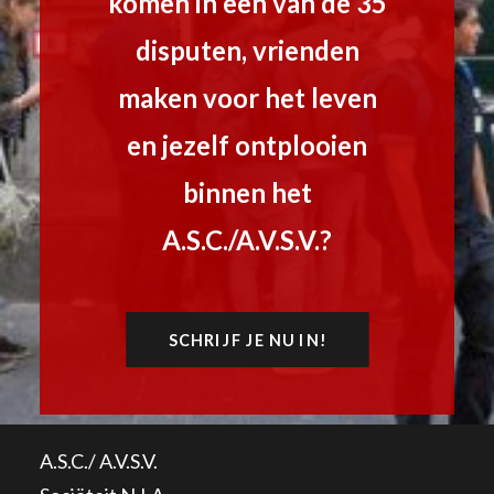
komen in een van de 35
disputen, vrienden
maken voor het leven
en jezelf ontplooien
binnen het
A.S.C./A.V.S.V.?
SCHRIJF JE NU IN!
A.S.C./ A.V.S.V.