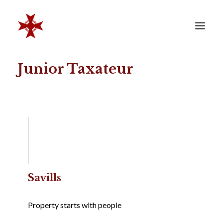
Junior Taxateur
VERENIGING
SOCIËTEIT
LEDEN
REÜNISTEN
ONTWIKKELING
CONTACT
ZAKELIJK
Savills
LID WORDEN
Property starts with people