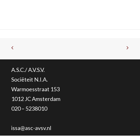
A.S.C./ A.V.S.V.
Sociëteit N.I.A.
Warmoesstraat 153
1012 JC Amsterdam
020 – 5238010
issa@asc-avsv.nl