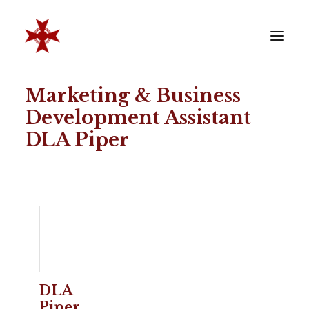
Marketing & Business
VERENIGING
Development Assistant
SOCIËTEIT
DLA Piper
LEDEN
REÜNISTEN
ONTWIKKELING
CONTACT
ZAKELIJK
LID WORDEN
DLA
Piper