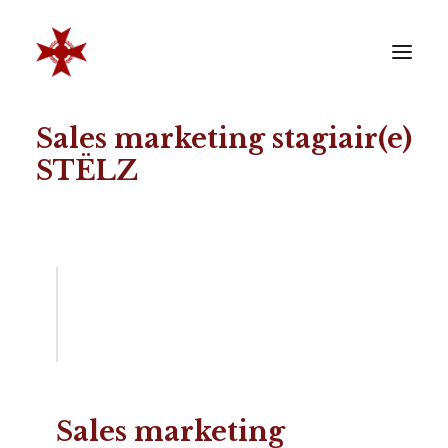
Sales marketing stagiair(e)
VERENIGING
STËLZ
SOCIËTEIT
LEDEN
REÜNISTEN
ONTWIKKELING
CONTACT
ZAKELIJK
LID WORDEN
Sales marketing