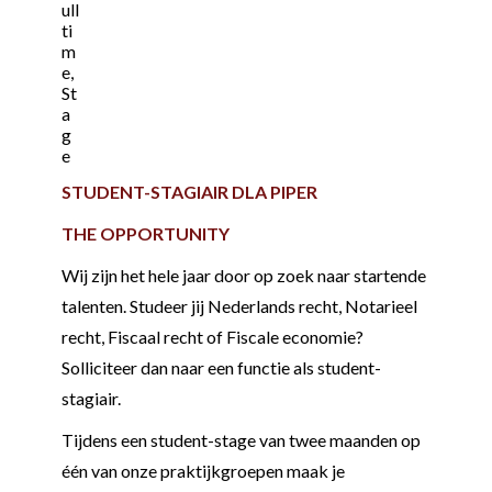
ull
ti
m
e,
St
a
g
e
STUDENT-STAGIAIR DLA PIPER
THE OPPORTUNITY
Wij zijn het hele jaar door op zoek naar startende
talenten. Studeer jij Nederlands recht, Notarieel
recht, Fiscaal recht of Fiscale economie?
Solliciteer dan naar een functie als student-
stagiair.
Tijdens een student-stage van twee maanden op
één van onze praktijkgroepen maak je