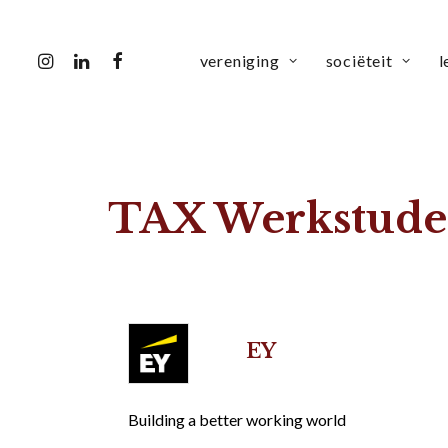
vereniging
sociëteit
l
TAX Werkstude
EY
Building a better working world