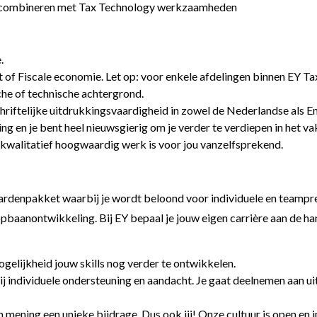
hap combineren met Tax Technology werkzaamheden
.
cht of Fiscale economie. Let op: voor enkele afdelingen binnen EY T
che of technische achtergrond.
riftelijke uitdrukkingsvaardigheid in zowel de Nederlandse als En
g en je bent heel nieuwsgierig om je verder te verdiepen in het vak
n kwalitatief hoogwaardig werk is voor jou vanzelfsprekend.
rdenpakket waarbij je wordt beloond voor individuele en teampres
pbaanontwikkeling. Bij EY bepaal je jouw eigen carrière aan de h
ogelijkheid jouw skills nog verder te ontwikkelen.
ij individuele ondersteuning en aandacht. Je gaat deelnemen aan u
 en mening een unieke bijdrage. Dus ook jij! Onze cultuur is open en