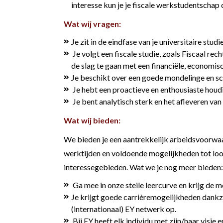
interesse kun je je fiscale werkstudentsc
Wat wij vragen:
Je zit in de eindfase van je universitaire studie
Je volgt een fiscale studie, zoals Fiscaal re
de slag te gaan met een financiële, economis
Je beschikt over een goede mondelinge en sch
Je hebt een proactieve en enthousiaste houdin
Je bent analytisch sterk en het afleveren va
Wat wij bieden:
We bieden je een aantrekkelijk arbeidsvoorwaa
werktijden en voldoende mogelijkheden tot loo
interessegebieden. Wat we je nog meer bieden:
Ga mee in onze steile leercurve en krijg de m
Je krijgt goede carrièremogelijkheden dankz
(internationaal) EY netwerk op.
Bij EY heeft elk individu met zijn/haar visie