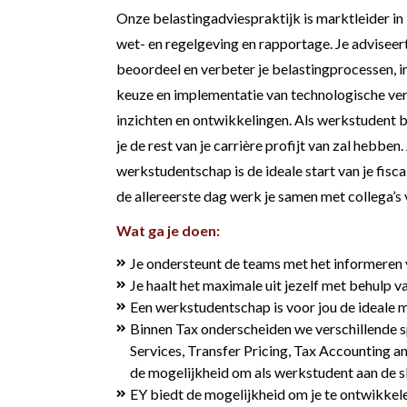
Onze belastingadviespraktijk is marktleider in 
wet- en regelgeving en rapportage. Je adviseert 
beoordeel en verbeter je belastingprocessen, i
keuze en implementatie van technologische verni
inzichten en ontwikkelingen. Als werkstudent bi
je de rest van je carrière profijt van zal hebbe
werkstudentschap is de ideale start van je fisc
de allereerste dag werk je samen met collega’s 
Wat ga je doen:
Je ondersteunt de teams met het informeren v
Je haalt het maximale uit jezelf met behulp v
Een werkstudentschap is voor jou de ideale mo
Binnen Tax onderscheiden we verschillende sp
Services, Transfer Pricing, Tax Accounting a
de mogelijkheid om als werkstudent aan de sl
EY biedt de mogelijkheid om je te ontwikkelen