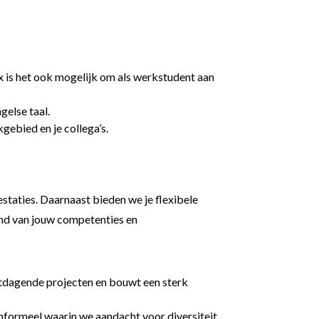
ax is het ook mogelijk om als werkstudent aan
gelse taal.
gebied en je collega’s.
taties. Daarnaast bieden we je flexibele
and van jouw competenties en
itdagende projecten en bouwt een sterk
 informeel waarin we aandacht voor diversiteit