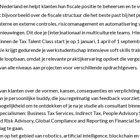
Nederland en helpt klanten hun fiscale positie te beheersen en te 
bijvoorbeeld over de fiscale structuur die het beste past bij het pr
nterne en externe controles, risicomanagement en automatisering va
euwingen. Dit doe je (inter)nationaal in multiculturele teams. Hie
nnen de Tax Talent Class start je op 1 januari, 1 april of 1 septem
n. Je krijgt gedurende je werkstudentschap intensieve soft skills t
ale loopbaan, omdat je relevante praktijkervaring opdoet die verge
van alle niveaus aan projecten voor verschillende opdrachtgevers.
an klanten over de vormen, kansen, consequenties en verplichtinge
an je persoonlijke buddy, die jou regelmatig van feedback voorziet.
gelijkheid om te ontdekken of je na je studie als consultant binnen
ecialismen: Business Tax Services, Indirect Tax, People Advisory 
nd Risk Advisory, Global Compliance and Reporting en Financial Se
ag te gaan.
 op het gebied van robotics, artificial intelligence, blockchain en