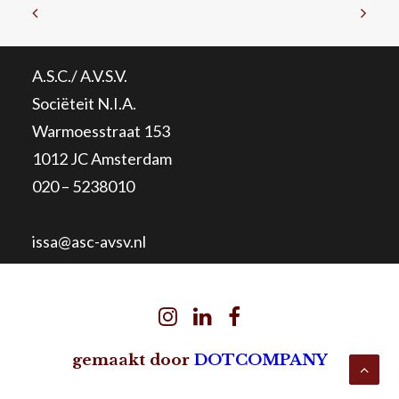
A.S.C./ A.V.S.V.
Sociëteit N.I.A.
Warmoesstraat 153
1012 JC Amsterdam
020 – 5238010
issa@asc-avsv.nl
gemaakt door
DOTCOMPANY